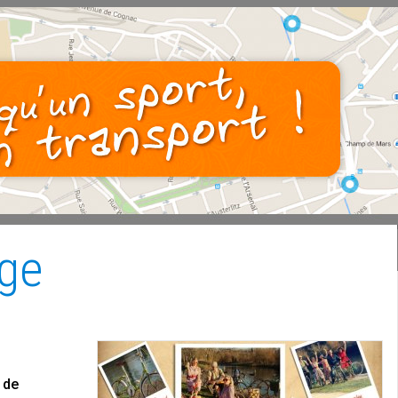
age
 de