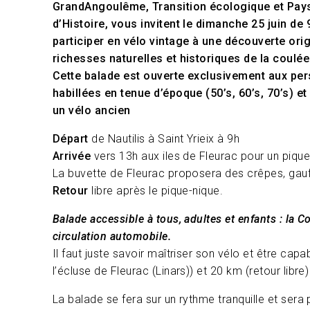
GrandAngoulême, Transition écologique et Pays
d’Histoire, vous invitent le dimanche 25 juin de 
participer en vélo vintage à une découverte ori
richesses naturelles et historiques de la coulée
Cette balade est ouverte exclusivement aux pe
habillées en tenue d’époque (50’s, 60’s, 70’s) et 
un vélo ancien
Départ
de Nautilis à Saint Yrieix à 9h
Arrivée
vers 13h aux iles de Fleurac pour un piqu
La buvette de Fleurac proposera des crêpes, gaufr
Retour
libre après le pique-nique.
Balade accessible à tous, adultes et enfants : la C
circulation automobile.
Il faut juste savoir maîtriser son vélo et être capab
l’écluse de Fleurac (Linars)) et 20 km (retour libre
La balade se fera sur un rythme tranquille et ser