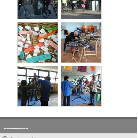
________